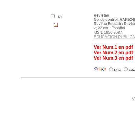
Revistas
1/1
No. de control: AAR524
Revista Educab : Revist
v.; 22 cm. ; Español
ISSN: 1856-9587
EDUCACION-PUBLICA
Solicite el material por 
Ver Num.1 en pdf
Ver Num.2 en pdf
Ver Num.3 en pdf
título
sele
V