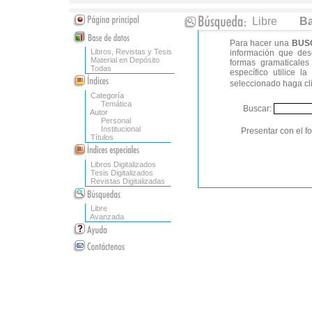
Libre
Ba
Para hacer una
BUS
Libros, Revistas y Tesis
información que dese
Material en Depósito
formas gramaticale
Todas
específico utilice la
seleccionado haga cli
Categoría
Temática
Buscar:
Autor
Personal
Institucional
Presentar con el f
Títulos
Libros Digitalizados
Tesis Digitalizados
Revistas Digitalizadas
Libre
Avanzada