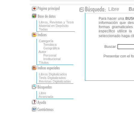
Libre
Ba
Para hacer una
BUS
Libros, Revistas y Tesis
información que dese
Material en Depósito
formas gramaticale
Todas
específico utilice la
seleccionado haga cli
Categoría
Temática
Buscar:
Geográfica
Autor
Personal
Presentar con el f
Institucional
Títulos
Libros Digitalizados
Tesis Digitalizados
Revistas Digitalizadas
Libre
Avanzada