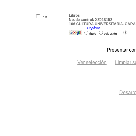
Libros
1/1
No. de control: XZ018152
106 CULTURA UNIVERSITARIA. CARACA
Ubicación:
Depósito
.
título
selección
Presentar con
Ver selección
Limpiar s
Desarro