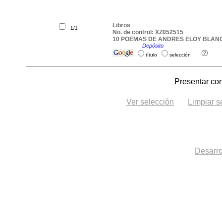
Libros
1/1
No. de control: XZ052515
10 POEMAS DE ANDRES ELOY BLANCO
Ubicación:
Depósito
.
título
selección
Presentar con
Ver selección
Limpiar s
Desarro