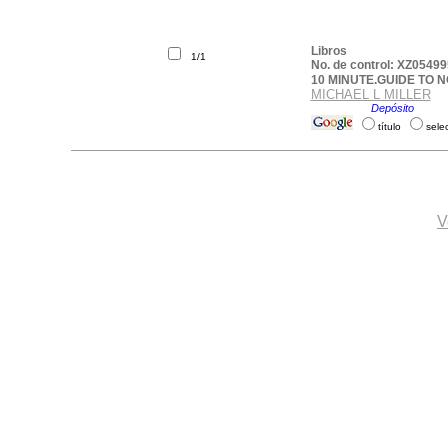
Libros
1/1
No. de control: XZ05499
10 MINUTE.GUIDE TO
MICHAEL L MILLER
Ubicación:
Depósito
.
título
sele
V