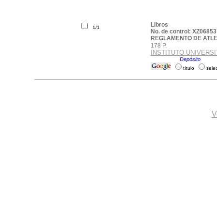
Libros
1/1
No. de control: XZ06853
REGLAMENTO DE ATLE
178 P.
INSTITUTO UNIVERS
Ubicación:
Depósito
.
título
sele
V