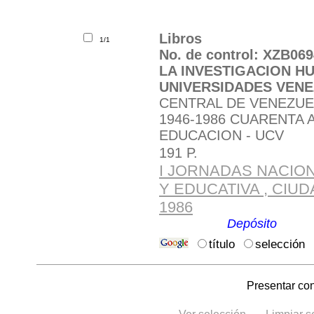
Libros
1/1
No. de control: XZB069
LA INVESTIGACION HU
UNIVERSIDADES VEN
CENTRAL DE VENEZUEL
1946-1986 CUARENTA 
EDUCACION - UCV
191 P.
I JORNADAS NACIO
Y EDUCATIVA , CIU
1986
Ubicación:
Depósito
.
título
selección
Presentar con