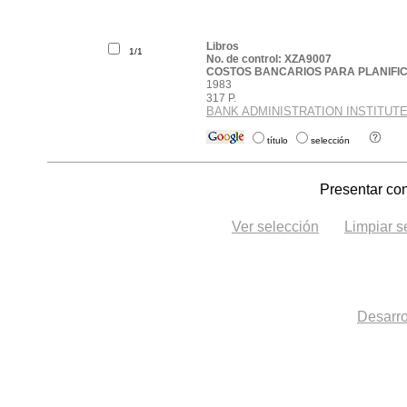
Libros
1/1
No. de control: XZA9007
COSTOS BANCARIOS PARA PLANIFI
1983
317 P.
BANK ADMINISTRATION INSTITUT
Ubicación:
título
selección
Presentar con
Ver selección
Limpiar s
Desarro