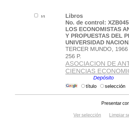
Libros
1/1
No. de control: XZB045
LOS ECONOMISTAS AN
Y PROPUESTAS DEL 
UNIVERSIDAD NACION
TERCER MUNDO, 1966
256 P.
ASOCIACION DE AN
CIENCIAS ECONOMI
Ubicación:
Depósito
.
título
selección
Presentar con
Ver selección
Limpiar s