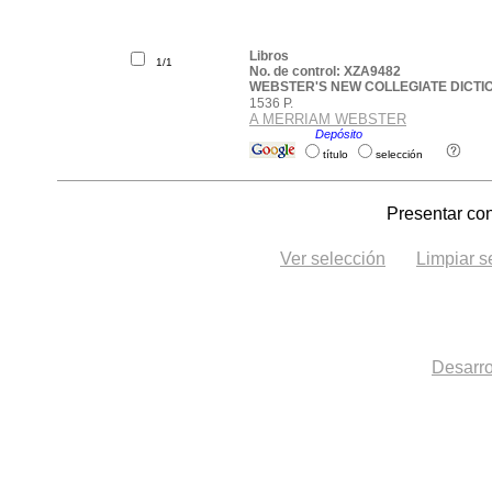
Libros
1/1
No. de control: XZA9482
WEBSTER'S NEW COLLEGIATE DICT
1536 P.
A MERRIAM WEBSTER
Ubicación:
Depósito
.
título
selección
Presentar con
Ver selección
Limpiar s
Desarro