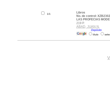
Libros
1/1
No. de control: XZB230
LAS PROFECIAS MOD
219 P.
ABAD, JUAN N.
Ubicación:
Depósito
.
título
sele
V