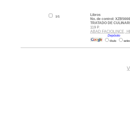
Libros
1/1
No. de control: XZB566
TRATADO DE CULINAR
119 P.
ABAD FACIOLINCE, 
Ubicación:
Depósito
.
título
sele
V