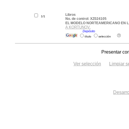
Libros
1/1
No. de control: XZ024105
EL MODELO NORTEAMERICANO EN LA 
A KORTUNOV.
Ubicación:
Depósito
.
título
selección
Presentar con
Ver selección
Limpiar s
Desarro