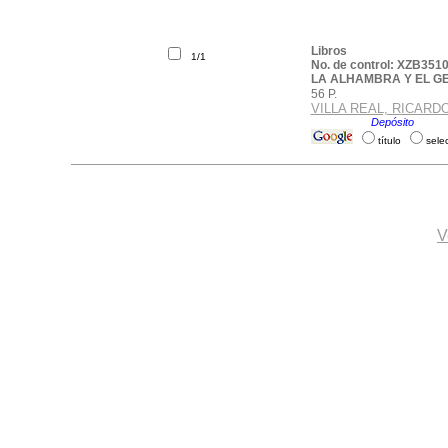
Libros
1/1
No. de control: XZB351
LA ALHAMBRA Y EL G
56 P.
VILLA REAL, RICARD
Ubicación:
Depósito
.
título
sele
V