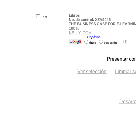
Libros
1/1
No. de control: XZA9445
THE BUSINESS CASE FOR E-LEARNI
190 P.
KELLY, TOM
Ubicación:
Depósito
.
título
selección
Presentar con
Ver selección
Limpiar s
Desarro