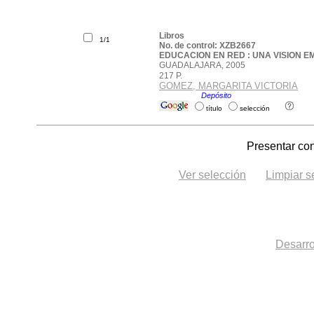
Libros
1/1
No. de control: XZB2667
EDUCACION EN RED : UNA VISION 
GUADALAJARA, 2005
217 P.
GOMEZ, MARGARITA VICTORIA
Ubicación:
Depósito
.
título
selección
Presentar con
Ver selección
Limpiar s
Desarro