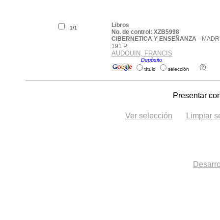
Libros
1/1
No. de control: XZB5998
CIBERNETICA Y ENSEÑANZA
--MADRI
191 P.
AUDOUIN, FRANCIS
Ubicación:
Depósito
.
título
selección
Presentar con
Ver selección
Limpiar s
Desarro