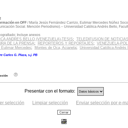
2
nformación en OFF
/ María Jesús Fernández Carrizo, Eulimar Mercedes Núñez Socorr
unicación Social. Mención Periodismo).-- Universidad Católica Andrés Bello, Fac
grafiado; Incluye anexos
ICA ANDRES BELLO (VENEZUELA)-TESIS
;
TELEDIFUSION DE NOTICIA
URA DE LA PRENSA
;
REPORTEROS Y REPORTAJES
;
VENEZUELA-POLI
 Eulimar Mercedes
;
Montes de Oca, Acianela
;
Universidad Católica Andrés 
este código: TESIS.COS2004.F455
e Carlos G. Plaza, s.j. PB
.
cción
Presentar con el formato:
er selección
Limpiar selección
Enviar selección por e-ma