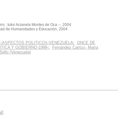
o ; tutor Acianela Montes de Oca --, 2004
ultad de Humanidades y Educación, 2004
S-ASPECTOS POLITICOS-VENEZUELA
;
ONCE DE
TICA Y GOBIERNO-1999-
;
Fernández Carrizo, María
Bello (Venezuela)
il