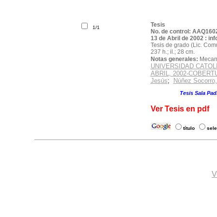
Tesis
1/1
No. de control: AAQ160
13 de Abril de 2002 : i
Tesis de grado (Lic. Com
237 h.; il.; 28 cm.
Notas generales:
Mecano
UNIVERSIDAD CATOL
ABRIL, 2002-COBERT
Jesús
;
Núñez Socorro,
Solicite el material por 
Ubicación:
Tesis Sala Padr
Ver Tesis en pdf
título
sele
V