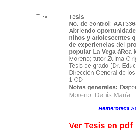
Tesis
1/1
No. de control: AAT336
Abriendo oportunidades
niños y adolescentes q
de experiencias del pr
popular La Vega áRea 
Moreno; tutor Zulma Ciri
Tesis de grado (Dr. Educ
Dirección General de lo
1 CD
Notas generales:
Dispo
Moreno, Denis María
Solicite el material por 
Ubicación:
Hemeroteca Sal
Ver Tesis en pdf