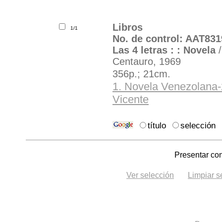
Libros
1/1
No. de control: AAT831
Las 4 letras : : Novela
Centauro, 1969
356p.; 21cm.
1. Novela Venezolana-
Vicente
Ubicación:
título
selección
Presentar con
Ver selección
Limpiar s