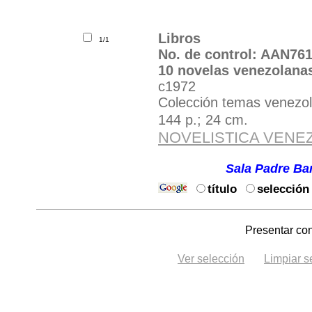
Libros
1/1
No. de control: AAN76
10 novelas venezolana
c1972
Colección temas venezo
144 p.; 24 cm.
NOVELISTICA VENE
Solicite el material por 
Ubicación:
Sala Padre Bar
título
selección
Presentar con
Ver selección
Limpiar s