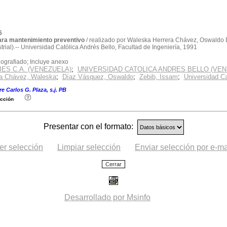
6
ara mantenimiento preventivo
/ realizado por Waleska Herrera Chávez, Oswaldo Dí
strial).-- Universidad Católica Andrés Bello, Facultad de Ingeniería, 1991
grafiado; Incluye anexo
ES C.A. (VENEZUELA)
;
UNIVERSIDAD CATOLICA ANDRES BELLO (VEN
ra Chávez, Waleska
;
Díaz Vásquez, Oswaldo
;
Zebib, Issam
;
Universidad Ca
ste código: TESIS.IID991.H4
e Carlos G. Plaza, s.j. PB
.
cción
Presentar con el formato:
er selección
Limpiar selección
Enviar selección por e-ma
Desarrollado por Msinfo