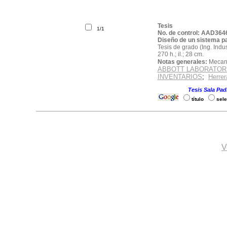
Tesis
1/1
No. de control: AAD364
Diseño de un sistema p
Tesis de grado (Ing. Indu
270 h.; il.; 28 cm.
Notas generales:
Mecano
ABBOTT LABORATORI
INVENTARIOS
;
Herre
Solicite el material por e
Ubicación:
Tesis Sala Padr
título
sele
V