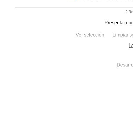
2 Re
Presentar con
Ver selección
Limpiar s
Desarro