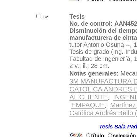
Tesis
2/2
No. de control: AAN45
Disminución del tiempo
manufacturera de cint
tutor Antonio Osuna --, 
Tesis de grado (Ing. Indu
Facultad de Ingeniería, 
2 v.; il.; 28 cm.
Notas generales:
Mecano
3M MANUFACTURA 
CATOLICA ANDRES B
AL CLIENTE
;
INGENI
EMPAQUE
;
Martínez
Católica Andrés Bello 
Solicite el material por e
Ubicación:
Tesis Sala Pad
título
selección