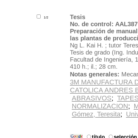
Tesis
1/2
No. de control: AAL387
Preparación de manual 
las plantas de producc
Ng L. Kai H. ; tutor Ter
Tesis de grado (Ing. Indu
Facultad de Ingeniería, 
410 h.; il.; 28 cm.
Notas generales:
Mecan
3M MANUFACTURA 
CATOLICA ANDRES B
ABRASIVOS
;
TAPE
NORMALIZACION
;
M
Gómez, Teresita
;
Uni
Solicite el material por e
Ubicación:
título
selección