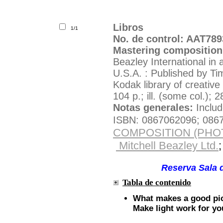
Libros
1/1
No. de control: AAT789
Mastering composition
Beazley International in 
U.S.A. : Published by Ti
Kodak library of creativ
104 p.; ill. (some col.); 
Notas generales:
Includ
ISBN: 0867062096; 08670
COMPOSITION (PH
Mitchell Beazley Ltd.
Solicite el material por e
Ubicación:
Reserva Sala d
Tabla de contenido
What makes a good picu
Make light work for yo