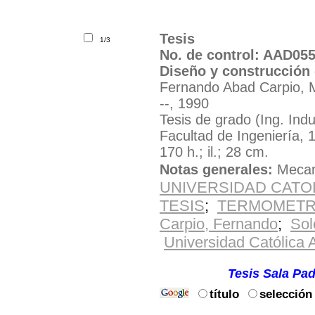
Tesis
1/3
No. de control: AAD05
Diseño y construcción 
Fernando Abad Carpio, M
--, 1990
Tesis de grado (Ing. Indu
Facultad de Ingeniería, 
170 h.; il.; 28 cm.
Notas generales:
Mecan
UNIVERSIDAD CATO
TESIS
;
TERMOMET
Carpio, Fernando
;
Sol
Universidad Católica 
Solicite el material por e
Ubicación:
Tesis Sala Pad
título
selección