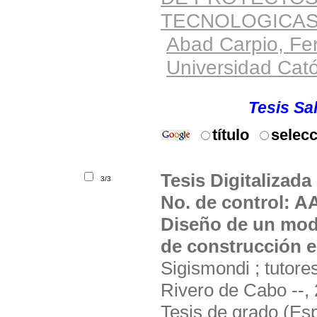
TECNOLOGICA
Abad Carpio, Fe
Universidad Cató
Solicite el material
Ubicación:
Tesis Sal
título
selec
Tesis Digitalizada
3/3
No. de control: 
Diseño de un mode
de construcción e
Sigismondi ; tutor
Rivero de Cabo --,
Tesis de grado (Esp