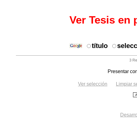
Ver Tesis en 
título
selec
3 Re
Presentar con
Ver selección
Limpiar s
Desarro