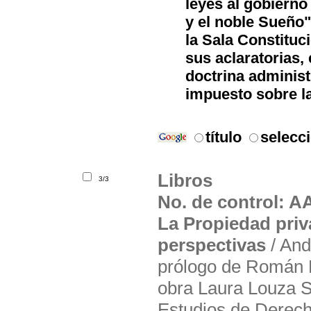
leyes al gobierno
y el noble Sueño"
la Sala Constituc
sus aclaratorias,
doctrina administr
impuesto sobre la
título
selecc
Libros
3/3
No. de control: A
La Propiedad priv
perspectivas
/ Andr
prólogo de Román 
obra Laura Louza S
Estudios de Derec