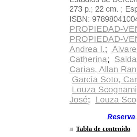
273 p.; 22 cm. ; Es
ISBN: 9789804100
PROPIEDAD-VE
PROPIEDAD-VE
Andrea I.
;
Alvare
Catherina
;
Salda
Carías, Allan Ra
García Soto, Car
Louza Scognamig
José
;
Louza Sco
Solicite el material
Ubicación:
Reserva 
Tabla de contenido