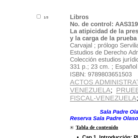
Libros
1/3
No. de control: AAS31
La atipicidad de la pre
y la carga de la prueba
Carvajal ; prólogo Servi
Estudios de Derecho Ad
Colección estudios jurídi
331 p.; 23 cm. ; Español
ISBN: 9789803651503
ACTOS ADMINISTRA
VENEZUELA
;
PRUEB
FISCAL-VENEZUELA
Solicite el material por 
Ubicación:
Sala Padre Ola
Reserva Sala Padre Olaso 
Tabla de contenido
Cap.1. Introducción: 