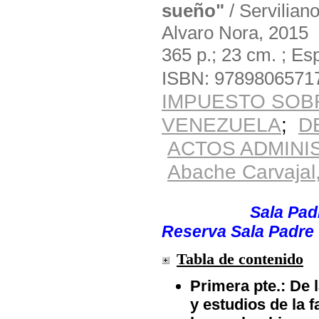
sueño"
/ Servilian
Alvaro Nora, 2015
365 p.; 23 cm. ; Es
ISBN: 9789806571
IMPUESTO SOBR
VENEZUELA
;
D
ACTOS ADMINI
Abache Carvajal,
Solicite el material
Ubicación:
Sala Padr
Reserva Sala Padre O
Tabla de contenido
Primera pte.: De 
y estudios de la f