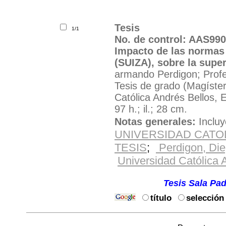
Tesis
1/1
No. de control: AAS99
Impacto de las normas 
(SUIZA), sobre la supe
armando Perdigon; Profe
Tesis de grado (Magíster
Católica Andrés Bellos, 
97 h.; il.; 28 cm.
Notas generales:
Incluy
UNIVERSIDAD CATO
TESIS
;
Perdigon, Di
Universidad Católica 
Solicite el material por e
Ubicación:
Tesis Sala Pad
título
selección