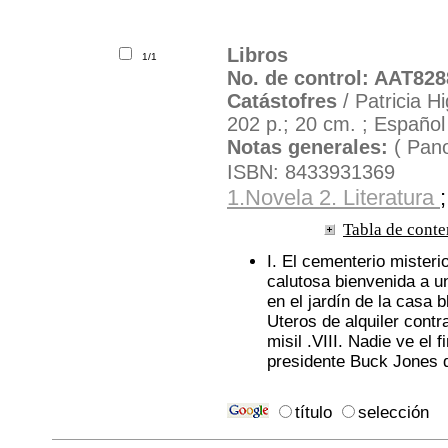
Libros
1/1
No. de control: AAT828
Catástofres
/ Patricia H
202 p.; 20 cm. ; Español
Notas generales:
( Pan
ISBN: 8433931369
1.Novela 2. Literatura
Ubicación:
Tabla de conte
I. El cementerio misteri
calutosa bienvenida a un
en el jardín de la casa 
Uteros de alquiler contr
misil .VIII. Nadie ve el f
presidente Buck Jones de
título
selección