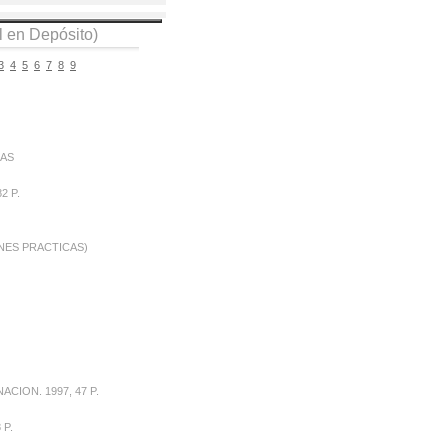
 en Depósito)
3
4
5
6
7
8
9
SAS
2 P.
NES PRACTICAS)
CION. 1997, 47 P.
 P.