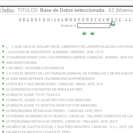
TITULOS
Base de Datos seleccionada:
XZ (Material
A
B
C
D
E
F
G
H
I
J
K
L
M
N
O
P
Q
R
S
T
U
V
W
X
Y
Z
,
1
2
Avanzar a:
¿... Y QUE HACE EL DOLAR? EN EL LABERINTO DE LA ESPECULACION CON DIVI
, LA IGLESIA DE NUESTRA FE. ALEMANIA : HERDER, 1939, 217 P.
,CONVERSACIONES CON LUIS HERRERA CAMPINS. CARACAS : ATENEO, 1978.P18
,MACROECONOMIA
1 DE MAYO: UN PUEBLO EN MARCHA
1-2-3 EN EL MUNDO DE LAS FINANZAS (MANUAL DE FORMULAS Y DE APLICACIO
10 DIAS PARA OBTENER UNA MEMORIA SORPRENDENTE
10 EPOJES Y SUS VARIACIONES. CARACAS : AMON, 1976, 31 P.
10 GRANDES ECONOMISTAS DE MARX A KEYNES
10 MINUTE GUIDE TO PC TOOLS 8
10 MINUTE. GUIDE TO QUATTRO PRO FOR WINDOWS
10 MINUTE.GUIDE TO NORTON DESKTOP FOR WINDOWS
10 PAROBLEMAS RETAN A UN OBISPO : CARACAS, 1978, 259 P.
10 POEMAS DE ANDRES ELOY BLANCO. CARACAS : TALLERES GRAFICOS DE LA NA
10 PROBLEMAS RETAN A UN OBISPO, CARACAS : PAULINAS, 1978, 262 P.
100 AÂOS DE GACETA OFICIAL Y SUS PRECURSORES. CARACAS : O.C.I, 1973, 218
100 AÑOS DE ARQUEOLOGIA EN EL PERU