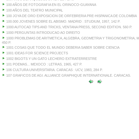
100 AÑOS DE FOTOGRAFIA EN EL ORINOCO-GUAYANA
100 AÑOS DEL TEATRO MUNICIPAL
100 JOYA DE ORO EXPOSICION DE ORFEBRERIA PRE-HISPANICA DE COLOMBIA
100.000 JOVENES SOBRE EL ABISMO. MADRID : STUDIUM, 1957, 142 P.
1000 AUTOCAD TIPS AND TRICKS, VENTANA PRESS, SECOND EDITION. 560 P.
1000 PERGUNTAS INTRODUCAO AO DIREITO
1000 PROBLEMAS DE ARITMETICA, ALGEBRA, GEOMETRIA Y TRIGONOMETRIA, MA
450 P.
1001 COSAS QUE TODO EL MUNDO DEBERIA SABER SOBRE CIENCIA
1001 IDEAS FOR SCIENCE PROJECTS
1002 BIGOTS Y UN GATO LECHERO EXTRATERRESTRE
101 POEMAS... MEXOCO : LETRAS, 1965, 427 P.
106 CULTURA UNIVERSITARIA. CARACAS : UCV, 1983, 284 P.
107 GRAFICOS DE AGI. ALLIANCE GRAPHIQUE INTERNATIONALE. CARACAS.